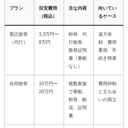
プラン
目安費用
主な内容
向いてい
（税込）
るケース
委託散骨
3.3万円〜
粉骨、代
遠方依
（代行）
8万円
行散骨、
頼、費用
散骨証明
重視、手
書（乗船
続き簡素
なし）
合同散骨
10万円〜
複数家族
費用抑制
20万円
で乗船、
と立ち会
粉骨、献
いの両立
花、証明
書