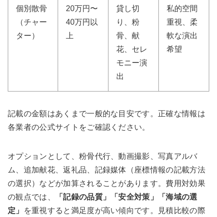
個別散骨
20万円〜
貸し切
私的空間
（チャー
40万円以
り、粉
重視、柔
ター）
上
骨、献
軟な演出
花、セレ
希望
モニー演
出
記載の金額はあくまで一般的な目安です。正確な情報は
各業者の公式サイトをご確認ください。
オプションとして、粉骨代行、動画撮影、写真アルバ
ム、追加献花、返礼品、記録媒体（座標情報の記載方法
の選択）などが加算されることがあります。費用対効果
の観点では、
「記録の品質」「安全対策」「海域の選
定」
を重視すると満足度が高い傾向です。見積比較の際