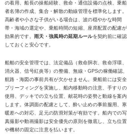
の着用、船長の操船経験、救命・通信設備の点検、乗船
者名簿の作成、集合・解散の動線管理を標準化します。
高齢者や小さな子供がいる場合は、波の穏やかな時間
帯・海域の選定や、乗船時間の短縮、座席配置の配慮が
効果的です。
雨天・強風時の延期ルール
を契約前に確認
しておくと安心です。
船舶の安全管理では、法定備品（救命胴衣、救命浮環、
消火器、信号紅炎等）の整備、無線・GPSの稼働確認、
航路・海図の事前共有が欠かせません。乗船前には安全
ブリーフィングを実施し、船内移動時の注意、手すりの
使用、デッキでの立ち位置、献花時の姿勢と動線を案内
します。体調面の配慮として、酔い止めの事前服用、寒
暖差への対応、足元の防滑対策が有効です。船内での写
真撮影や動画撮影は安全優先の原則を徹底し、立ち位置
や機材の固定に注意を払います。