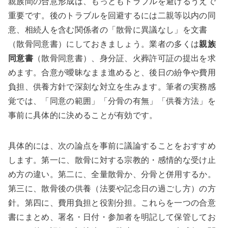
親族間の合意形成は、もっともトラブルを避けるうえで
重要です。後のトラブルを回避するには二親等以内の同
意、相続人を含む関係者の「散骨に異議なし」を文書
（散骨同意書）にしておきましょう。業者の多くは
親族
同意書
（散骨同意書）、身分証、火葬許可証の提出を求
めます。合意が曖昧なまま進めると、後日の紛争や費用
負担、供養方針で深刻な対立を生みます。筆者の実務感
覚では、「同意の範囲」「分骨の有無」「供養方法」を
事前に具体的に決めることが有効です。
具体的には、次の論点を事前に議論することをおすすめ
します。第一に、散骨に対する宗教的・感情的な受け止
め方の違い。第二に、全量散骨か、分骨と併用するか。
第三に、散骨後の供養（法要や記念日の過ごし方）の方
針。第四に、費用負担と役割分担。これらを一つの合意
書にまとめ、署名・日付・参加者を明記して保管してお