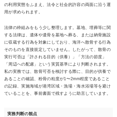
の利用実態をふまえ、法令と社会的許容の両面に沿う運
用が求められます。
法律の枠組みをもう少し整理します。墓地、埋葬等に関
する法律は、遺体や遺骨を墓地へ葬る、または納骨施設
に収蔵する行為を対象にしており、海洋へ散骨する行為
そのものを直接規定していません。したがって、散骨の
実行可否は「許される目的（供養）」「方法の節度」
「周辺への配慮」という実質基準により判断されます。
私の実務では、散骨可否を検討する際に、目的が供養で
あることの確認、粉骨の粒度が1〜2mm程度であること
の記録、実施海域が港湾区域・漁場・海水浴場等を避け
ていることを、事前書面で残すように助言しています。
実務判断の観点