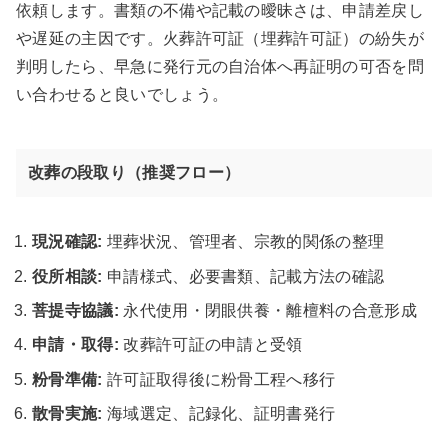
依頼します。書類の不備や記載の曖昧さは、申請差戻し
や遅延の主因です。火葬許可証（埋葬許可証）の紛失が
判明したら、早急に発行元の自治体へ再証明の可否を問
い合わせると良いでしょう。
改葬の段取り（推奨フロー）
現況確認:
埋葬状況、管理者、宗教的関係の整理
役所相談:
申請様式、必要書類、記載方法の確認
菩提寺協議:
永代使用・閉眼供養・離檀料の合意形成
申請・取得:
改葬許可証の申請と受領
粉骨準備:
許可証取得後に粉骨工程へ移行
散骨実施:
海域選定、記録化、証明書発行