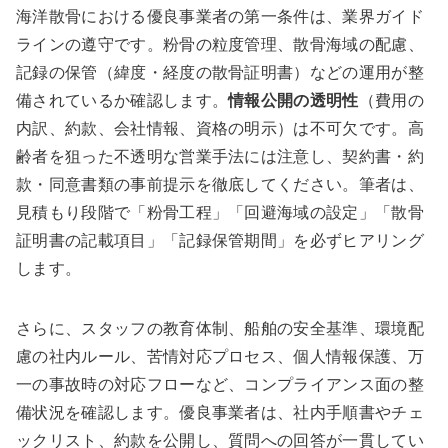
海洋散骨における優良事業者の第一条件は、業界ガイド
ラインの遵守です。粉骨の粒度管理、散骨海域の配慮、
記録の保管（緯度・経度の散骨証明書）などの運用が整
備されているか確認します。
情報公開の透明性
（費用の
内訳、約款、会社情報、資格の明示）は不可欠です。高
齢者を狙った不透明な営業手法には注意し、契約書・約
款・同意書類の事前提示を徹底してください。筆者は、
見積もり段階で「粉骨工程」「回避海域の設定」「散骨
証明書の記載項目」「記録保管期間」を必ずヒアリング
します。
さらに、スタッフの教育体制、船舶の安全基準、環境配
慮の社内ルール、苦情対応プロセス、個人情報保護、万
一の事故時の対応フローなど、コンプライアンス面の整
備状況を確認します。優良事業者は、社内手順書やチェ
ックリスト、約款を公開し、質問への回答が一貫してい