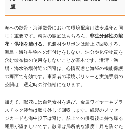
慮
海への散骨・海洋散骨において環境配慮は法令遵守と同
じく重要です。粉骨の徹底はもちろん、
非生分解性の献
花・供物を避ける
、包装材やリボンは船上で回収する、
海鳥・海洋生物への餌付けをしない、油分や化学物質を
含む散布物の使用をしないことが基本です。港湾・漁
場・海水浴場付近の回避は、心情配慮と海域の機能保護
の両面で有効です。事業者の環境ポリシーと実施手順の
公開は、選定時の評価軸になります。
加えて、献花には自然素材を選び、金属ワイヤーやプラ
スチック装飾は取り外して回収します。紙製のメッセー
ジカードも海中投下は避け、船上での供養後に持ち帰る
運用が望ましいです。散骨は局所的な濃度上昇を防ぐた