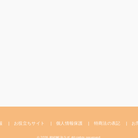
報
お役立ちサイト
個人情報保護
特商法の表記
お
© 2026 相続解決ラボ All rights reserved.