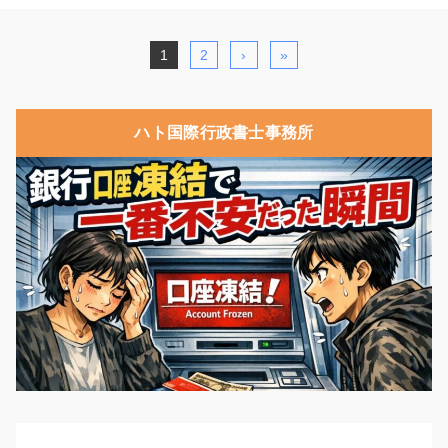
1
2
›
»
ハト国際行政書士事務所