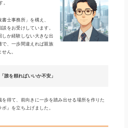
す。
政書士事務所」を構え、
相談をお受けしています。
回しか経験しない大きな出
雑で、一歩間違えれば親族
ません。
「誰を頼ればいいか不安」
識を得て、前向きに一歩を踏み出せる場所を作りた
ラボ』を立ち上げました。