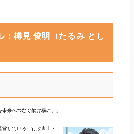
ル：樽見 俊明（たるみ とし
ン
を未来へつなぐ架け橋に。」
運営している、行政書士・