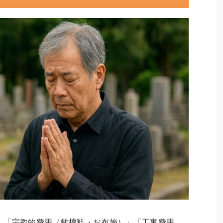
、「宗教的費用（離檀料・お布施）」「工事費用