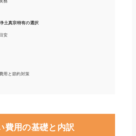
実務
浄土真宗特有の選択
目安
費用と節約対策
い費用の基礎と内訳