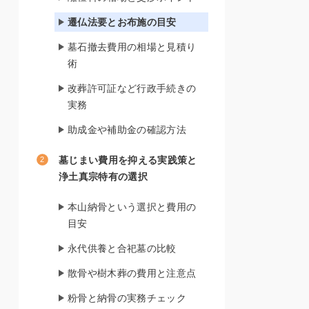
遷仏法要とお布施の目安
墓石撤去費用の相場と見積り
術
改葬許可証など行政手続きの
実務
助成金や補助金の確認方法
墓じまい費用を抑える実践策と
浄土真宗特有の選択
本山納骨という選択と費用の
目安
永代供養と合祀墓の比較
散骨や樹木葬の費用と注意点
粉骨と納骨の実務チェック