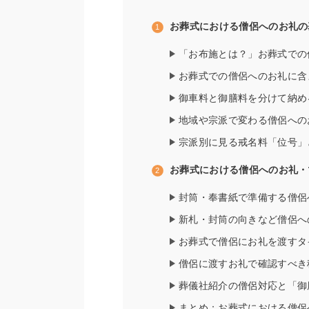
お葬式における僧侶へのお礼の
「お布施とは？」お葬式での
お葬式での僧侶へのお礼に含
御車料と御膳料を分けて納め
地域や宗派で変わる僧侶への
宗派別に見る戒名料「位号」
お葬式における僧侶へのお礼・
封筒・奉書紙で準備する僧侶
新札・封筒の向きなど僧侶へ
お葬式で僧侶にお礼を渡すタ
僧侶に渡すお礼で確認すべき
葬儀社紹介の僧侶対応と「御
まとめ：お葬式における僧侶