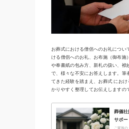
お葬式における僧侶へのお礼につい
ける僧侶へのお礼、お布施（御布施
や奉書紙の包み方、新札の扱い、袱
で、様々な不安にお答えします。筆
てきた経験を踏まえ、お葬式 にお
かりやすく整理してお伝えしますの
葬儀社
サポー
ご家族の