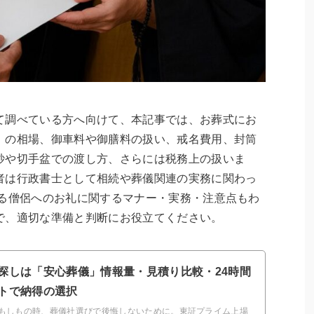
て調べている方へ向けて、本記事では、お葬式にお
）の相場、御車料や御膳料の扱い、戒名費用、封筒
紗や切手盆での渡し方、さらには税務上の扱いま
者は行政書士として相続や葬儀関連の実務に関わっ
ける僧侶へのお礼に関するマナー・実務・注意点もわ
で、適切な準備と判断にお役立てください。
探しは「安心葬儀」情報量・見積り比較・24時間
トで納得の選択
もしもの時、葬儀社選びで後悔しないために。東証プライム上場