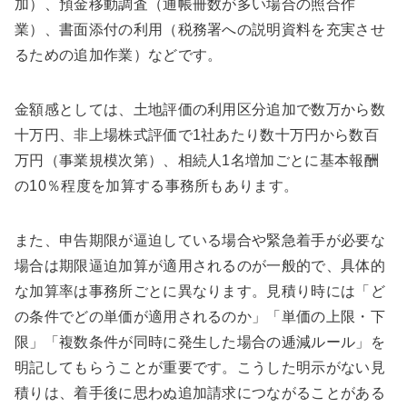
加）、預金移動調査（通帳冊数が多い場合の照合作
業）、書面添付の利用（税務署への説明資料を充実させ
るための追加作業）などです。
金額感としては、土地評価の利用区分追加で数万から数
十万円、非上場株式評価で1社あたり数十万円から数百
万円（事業規模次第）、相続人1名増加ごとに基本報酬
の10％程度を加算する事務所もあります。
また、申告期限が逼迫している場合や緊急着手が必要な
場合は期限逼迫加算が適用されるのが一般的で、具体的
な加算率は事務所ごとに異なります。見積り時には「ど
の条件でどの単価が適用されるのか」「単価の上限・下
限」「複数条件が同時に発生した場合の逓減ルール」を
明記してもらうことが重要です。こうした明示がない見
積りは、着手後に思わぬ追加請求につながることがある